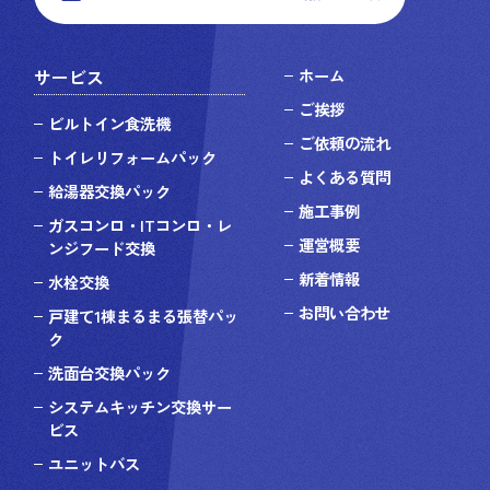
サービス
ホーム
ご挨拶
ビルトイン食洗機
ご依頼の流れ
トイレリフォームパック
よくある質問
給湯器交換パック
施工事例
ガスコンロ・ITコンロ・レ
運営概要
ンジフード交換
新着情報
水栓交換
お問い合わせ
戸建て1棟まるまる張替パッ
ク
洗面台交換パック
システムキッチン交換サー
ビス
ユニットバス