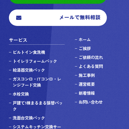
メールで無料相談
サービス
ホーム
ご挨拶
ビルトイン食洗機
ご依頼の流れ
トイレリフォームパック
よくある質問
給湯器交換パック
施工事例
ガスコンロ・ITコンロ・レ
運営概要
ンジフード交換
新着情報
水栓交換
お問い合わせ
戸建て1棟まるまる張替パッ
ク
洗面台交換パック
システムキッチン交換サー