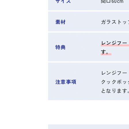
サイズ
間口60cm
素材
ガラストッ
レンジフード
特典
す。
レンジフー
注意事項
クックボッ
となります