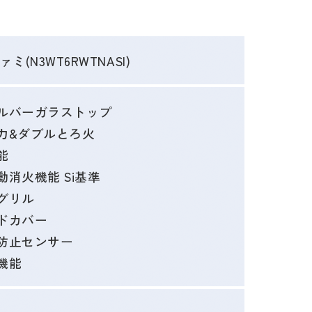
ミ(N3WT6RWTNASI)
ルバーガラストップ
力&ダブルとろ火
能
消火機能 Si基準
グリル
ドカバー
防止センサー
機能