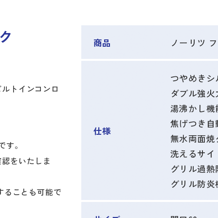
ク
商品
ノーリツ ファ
つやめきシ
ビルトインコンロ
ダブル強火
湯沸かし機
焦げつき自動
仕様
無水両面焼
)です。
洗えるサイ
確認をいたしま
グリル過熱
グリル防炎
することも可能で