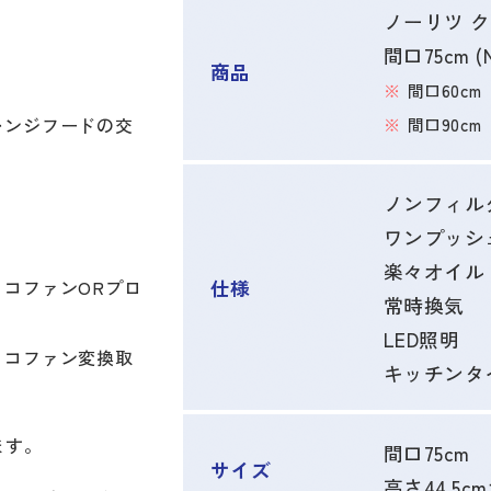
ノーリツ 
間口75cm (N
商品
間口60cm（
レンジフードの交
間口90cm（
ノンフィル
ワンプッシ
楽々オイル
コファンORプロ
仕様
常時換気
LED照明
ッコファン変換取
キッチンタ
ます。
間口75cm
サイズ
高さ44.5