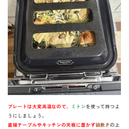
プレートは大変高温なので
、
ミトン
を使って持つよ
うにしましょう。
直接テーブルやキッチンの天板に置かず
鍋敷き
の上