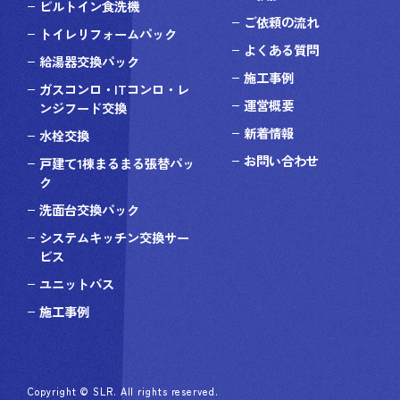
ビルトイン食洗機
ご依頼の流れ
トイレリフォームパック
よくある質問
給湯器交換パック
施工事例
ガスコンロ・ITコンロ・レ
運営概要
ンジフード交換
新着情報
水栓交換
お問い合わせ
戸建て1棟まるまる張替パッ
ク
洗面台交換パック
システムキッチン交換サー
ビス
ユニットバス
施工事例
Copyright © SLR. All rights reserved.