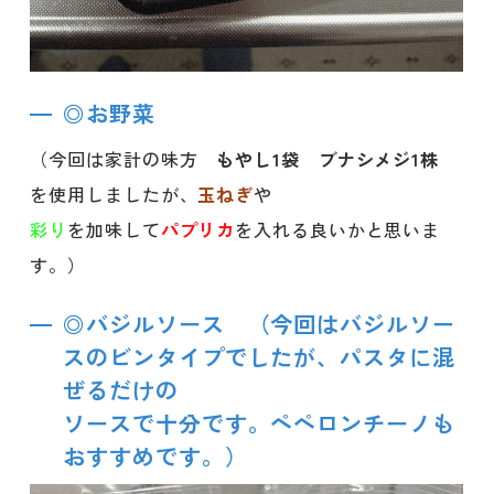
◎お野菜
（今回は家計の味方
もやし1袋
ブナシメジ1株
を使用しましたが、
玉ねぎ
や
彩り
を加味して
パプリカ
を入れる良いかと思いま
す。）
◎バジルソース （今回はバジルソー
スのビンタイプでしたが、パスタに混
ぜるだけの
ソースで十分です。ペペロンチーノも
おすすめです。）