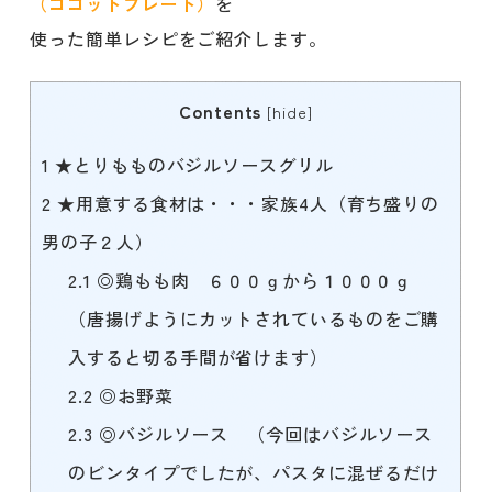
（ココットプレート）
を
使った簡単レシピをご紹介します。
Contents
[
hide
]
1
★とりもものバジルソースグリル
2
★用意する食材は・・・家族4人（育ち盛りの
男の子２人）
2.1
◎鶏もも肉 ６００ｇから１０００ｇ
（唐揚げようにカットされているものをご購
入すると切る手間が省けます）
2.2
◎お野菜
2.3
◎バジルソース （今回はバジルソース
のビンタイプでしたが、パスタに混ぜるだけ