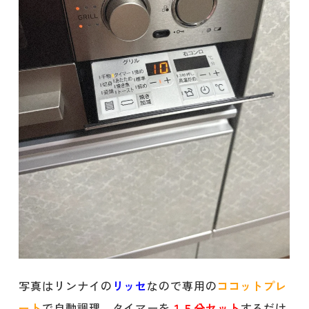
写真はリンナイの
リッセ
なので専用の
ココットプレ
ート
で自動調理、タイマーを
１５分セット
するだけ