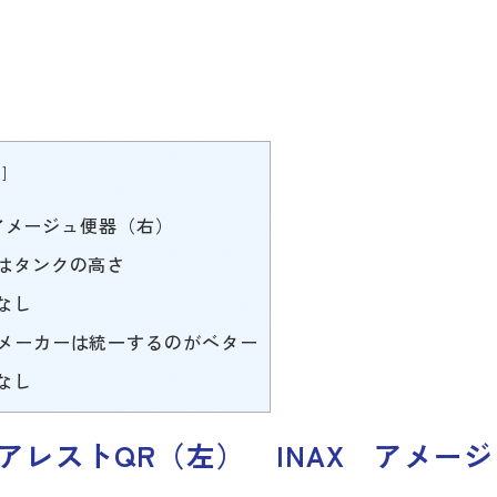
e
]
 アメージュ便器（右）
はタンクの高さ
なし
メーカーは統一するのがベター
なし
ュアレストQR（左） INAX アメー