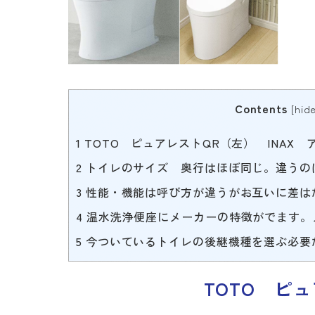
Contents
[
hid
1
TOTO ピュアレストQR（左） INAX
2
トイレのサイズ 奥行はほぼ同じ。違うの
3
性能・機能は呼び方が違うがお互いに差は
4
温水洗浄便座にメーカーの特徴がでます。
5
今ついているトイレの後継機種を選ぶ必要
TOTO ピ