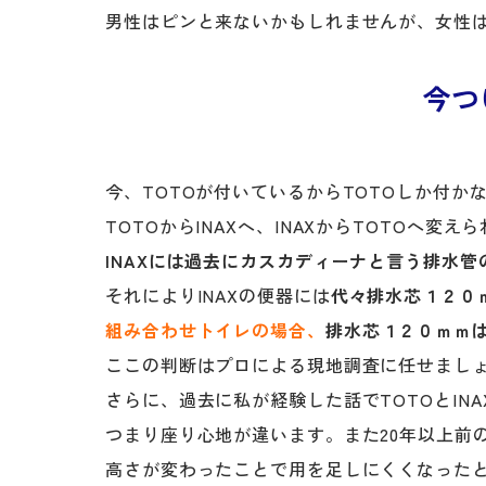
男性はピンと来ないかもしれませんが、女性
今つ
今、TOTOが付いているからTOTOしか付か
TOTOからINAXへ、INAXからTOTOへ変
INAXには過去にカスカディーナと言う排水
それによりINAXの便器には
代々排水芯１２０
組み合わせトイレの場合、
排水芯１２０ｍｍは
ここの判断はプロによる現地調査に任せまし
さらに、過去に私が経験した話でTOTOとIN
つまり座り心地が違います。また20年以上前
高さが変わったことで用を足しにくくなった