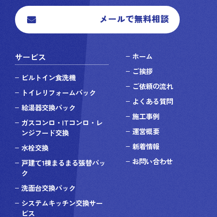
メールで無料相談
サービス
ホーム
ご挨拶
ビルトイン食洗機
ご依頼の流れ
トイレリフォームパック
よくある質問
給湯器交換パック
施工事例
ガスコンロ・ITコンロ・レ
運営概要
ンジフード交換
新着情報
水栓交換
お問い合わせ
戸建て1棟まるまる張替パッ
ク
洗面台交換パック
システムキッチン交換サー
ビス