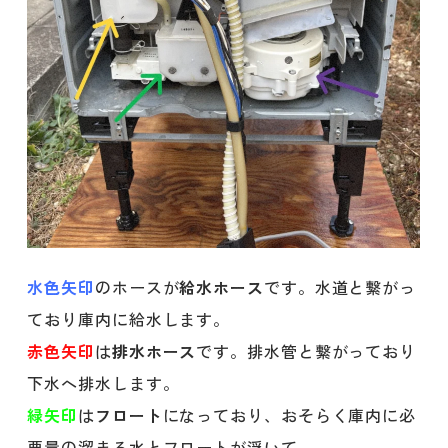
水色矢印
のホースが
給水ホース
です。水道と繋がっ
ており庫内に給水します。
赤色矢印
は
排水ホース
です。排水管と繋がっており
下水へ排水します。
緑矢印
は
フロート
になっており、おそらく庫内に必
要量の溜まる水とフロートが浮いて