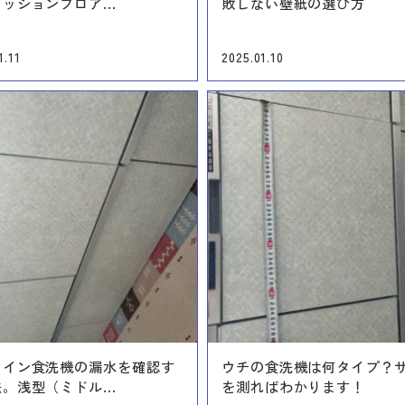
ッションフロア...
敗しない壁紙の選び方
1.11
2025.01.10
トイン食洗機の漏水を確認す
ウチの食洗機は何タイプ？
。浅型（ミドル...
を測ればわかります！